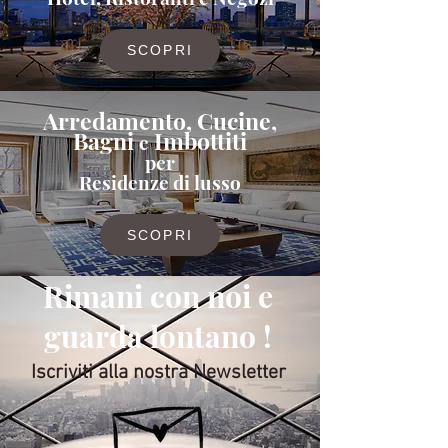
SCOPRI
Arredamento, Cucine,
Bagni
Imbottiti
e
per
Residenze di lusso
SCOPRI
Rimani con noi e
guarda lontano !
Iscriviti alla nostra Newsletter