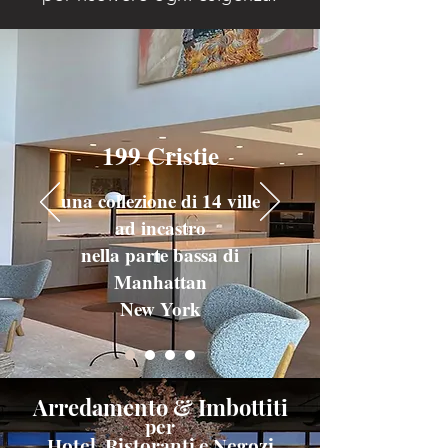
199 Cristie
una collezione di 14 ville
ad incastro
nella parte bassa di
Manhattan
New York
Arredamento &
Imbottiti
per
Hotel, Ristoranti e Negozi