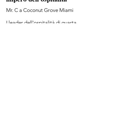
Mr. C a Coconut Grove Miami
I leader dell'ospitalità di quarta
generazione, i fratelli Ignazio e
Maggio Cipriani, hanno aggiunto la
terza proprietà al loro elenco di hotel
Mr. C: Coconut Grove.
by Forbes