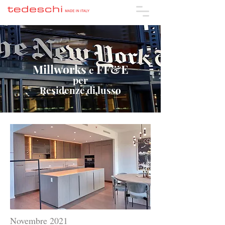
Millworks
FF&E
e
per
Residenze di lusso
Novembre 2021